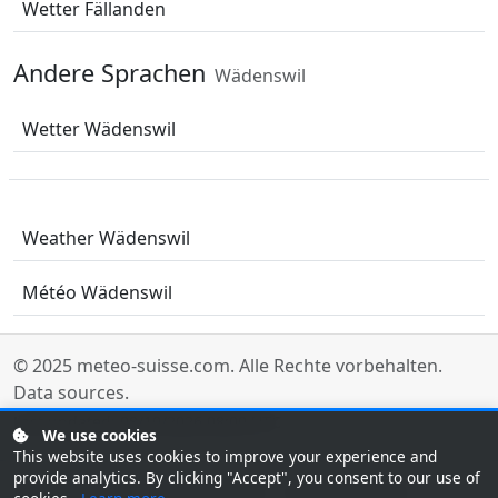
Wetter Fällanden
Andere Sprachen
Wädenswil
Wetter Wädenswil
Weather Wädenswil
Météo Wädenswil
© 2025
meteo-suisse.com
. Alle Rechte vorbehalten.
Data sources
.
Last updated: 08/10/2026 08:00 UTC
We use cookies
This website uses cookies to improve your experience and
provide analytics. By clicking "Accept", you consent to our use of
Tunisie Météo
Météo Maroc
Météo egypte