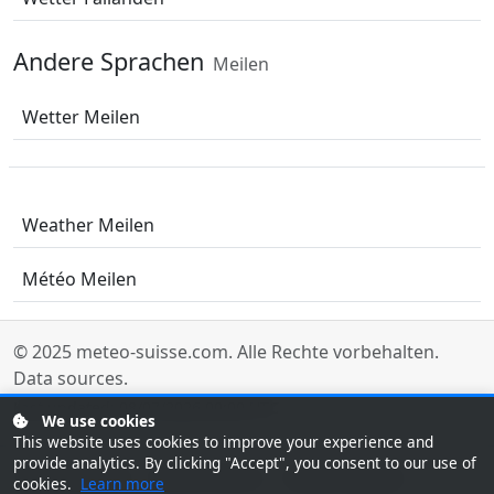
Andere Sprachen
Meilen
Wetter Meilen
Weather Meilen
Météo Meilen
© 2025
meteo-suisse.com
. Alle Rechte vorbehalten.
Data sources
.
Last updated: 08/07/2026 00:00 UTC
We use cookies
This website uses cookies to improve your experience and
provide analytics. By clicking "Accept", you consent to our use of
Tunisie Météo
Météo Maroc
Météo egypte
cookies.
Learn more